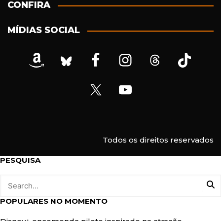
ç
CONFIRA
o
d
MÍDIAS SOCIAL
e
e
-
m
a
i
l
Todos os direitos reservados
PESQUISA
POPULARES NO MOMENTO