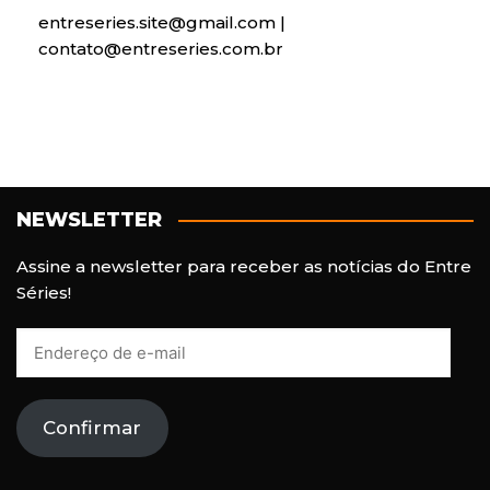
entreseries.site@gmail.com |
contato@entreseries.com.br
NEWSLETTER
Assine a newsletter para receber as notícias do Entre
Séries!
E
n
d
e
Confirmar
r
e