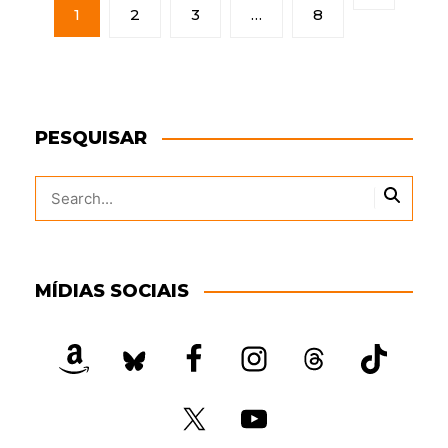
A
1
2
3
…
8
G
I
N
A
Ç
Ã
PESQUISAR
O
D
E
P
O
S
T
S
MÍDIAS SOCIAIS