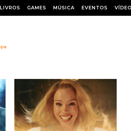
LIVROS
GAMES
MÚSICA
EVENTOS
VÍDE
LIVROS
FILMES
MÚSICA
SHO
Entre Séries
GRAPHIC NOVELS/HQS
APPLE TV
SÉRIES
MANGÁ
GLOBOPLAY
opa
AMC+
HBO MAX
AS
NETFLIX
TV
PARAMOUNT+
PRIME VIDEO
+