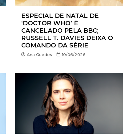
A
ESPECIAL DE NATAL DE
X
‘DOCTOR WHO’ É
PLAY
CANCELADO PELA BBC;
RUSSELL T. DAVIES DEIXA O
HBO MAX
COMANDO DA SÉRIE
O-JUVENIL
Ana Guedes
10/06/2026
X
S
OUNT+
CK
VIDEO