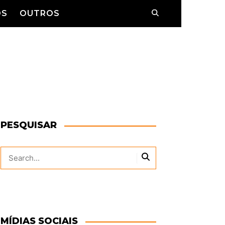
OS
OUTROS
WS
CAMPANHAS
CONTATO
DIVERSOS
DETALHES
ENTRE FATOS
PARQUES
ENTREVISTAS
PEÇAS
PESQUISAR
ESPECIAL
LISTAS
OPINIÃO
VITRINE
PREMIAÇÕES
MÍDIAS SOCIAIS