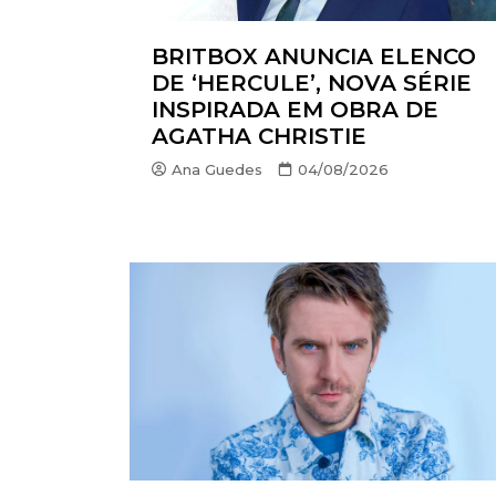
EUROP
BRITBOX ANUNCIA ELENCO
FOX | F
DE ‘HERCULE’, NOVA SÉRIE
GLOBO
INSPIRADA EM OBRA DE
AGATHA CHRISTIE
HBO | 
Ana Guedes
04/08/2026
INFANT
NBC
NETFLI
OUTRO
PARAM
PEACO
PRIME 