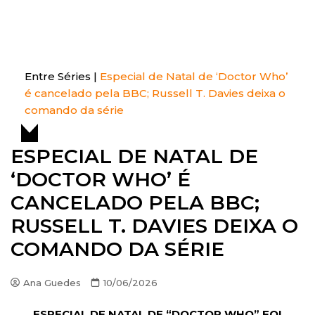
S
k
Entre Séries
Entretenha-se!
i
p
t
Entre Séries
|
Especial de Natal de ‘Doctor Who’
o
é cancelado pela BBC; Russell T. Davies deixa o
c
comando da série
o
n
ESPECIAL DE NATAL DE
t
‘DOCTOR WHO’ É
e
n
CANCELADO PELA BBC;
t
RUSSELL T. DAVIES DEIXA O
COMANDO DA SÉRIE
Ana Guedes
10/06/2026
ESPECIAL DE NATAL DE “DOCTOR WHO” FOI