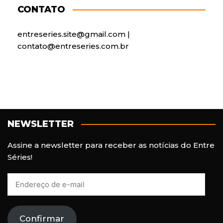
CONTATO
entreseries.site@gmail.com |
contato@entreseries.com.br
NEWSLETTER
Assine a newsletter para receber as notícias do Entre
Séries!
E
n
d
e
Confirmar