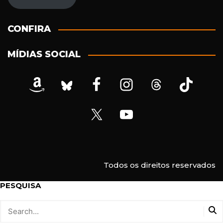
r
e
ç
CONFIRA
o
d
MÍDIAS SOCIAL
e
e
-
m
a
i
l
Todos os direitos reservados
PESQUISA