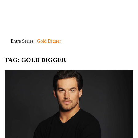
Skip
to
Entre Séries
Entretenha-se!
content
Entre Séries
|
Gold Digger
TAG:
GOLD DIGGER