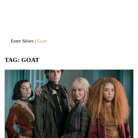
Skip
to
Entre Séries
Entretenha-se!
content
Entre Séries
|
Goat
TAG:
GOAT