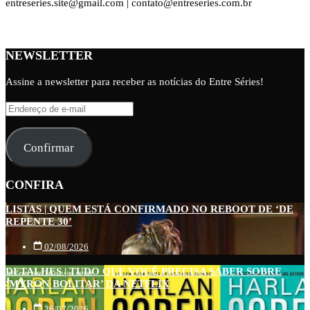
entreseries.site@gmail.com | contato@entreseries.com.br
NEWSLETTER
Assine a newsletter para receber as notícias do Entre Séries!
Endereço
de
e-
Confirmar
mail
CONFIRA
LISTAS | QUEM ESTÁ CONFIRMADO NO REBOOT DE ‘DE
REPENTE 30’
02/08/2026
DETALHES | TUDO QUE VOCÊ PRECISA SABER SOBRE
‘MYRON BOLITAR’ DA NETFLIX
26/07/2026