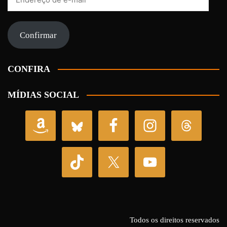
de
e-
mail
Confirmar
CONFIRA
MÍDIAS SOCIAL
Todos os direitos reservados