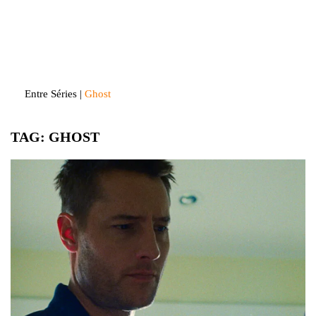
Skip
to
Entre Séries
Entretenha-se!
content
Entre Séries
|
Ghost
TAG:
GHOST