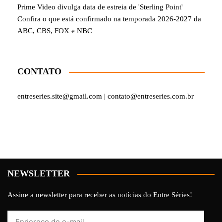
Prime Video divulga data de estreia de 'Sterling Point'
Confira o que está confirmado na temporada 2026-2027 da
ABC, CBS, FOX e NBC
CONTATO
entreseries.site@gmail.com | contato@entreseries.com.br
NEWSLETTER
Assine a newsletter para receber as notícias do Entre Séries!
Endereço