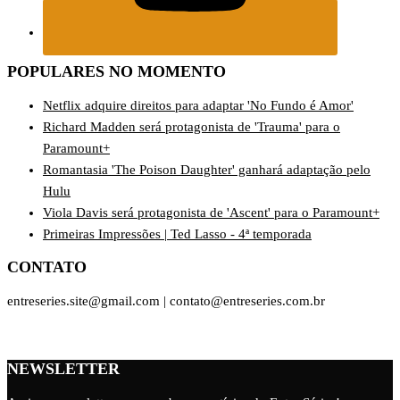
POPULARES NO MOMENTO
Netflix adquire direitos para adaptar 'No Fundo é Amor'
Richard Madden será protagonista de 'Trauma' para o
Paramount+
Romantasia 'The Poison Daughter' ganhará adaptação pelo
Hulu
Viola Davis será protagonista de 'Ascent' para o Paramount+
Primeiras Impressões | Ted Lasso - 4ª temporada
CONTATO
entreseries.site@gmail.com | contato@entreseries.com.br
NEWSLETTER