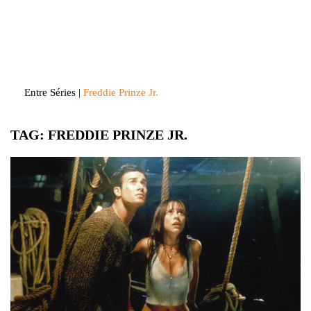
Skip
to
Entre Séries
Entretenha-se!
content
Entre Séries
|
Freddie Prinze Jr.
TAG:
FREDDIE PRINZE JR.