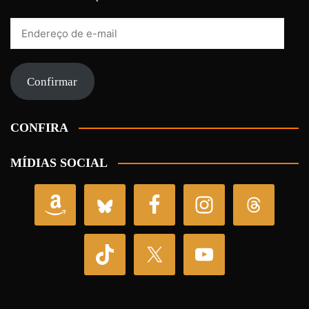
Endereço
de
e-
mail
Confirmar
CONFIRA
MÍDIAS SOCIAL