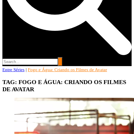
Entre Séries
Entre Séries
|
Fogo e Água: Criando os Filmes de Avatar
Entretenha-se!
TAG:
FOGO E ÁGUA: CRIANDO OS FILMES
DE AVATAR