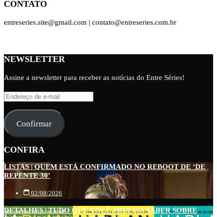
CONTATO
entreseries.site@gmail.com | contato@entreseries.com.br
NEWSLETTER
Assine a newsletter para receber as notícias do Entre Séries!
Endereço
de
e-
Confirmar
mail
CONFIRA
LISTAS | QUEM ESTÁ CONFIRMADO NO REBOOT DE ‘DE
REPENTE 30’
02/08/2026
DETALHES | TUDO QUE VOCÊ PRECISA SABER SOBRE