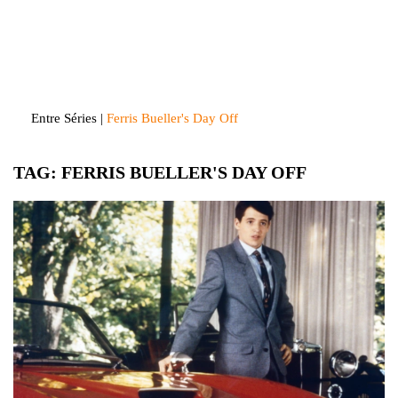
Skip
to
Entre Séries
Entretenha-se!
content
Entre Séries
|
Ferris Bueller's Day Off
TAG:
FERRIS BUELLER'S DAY OFF