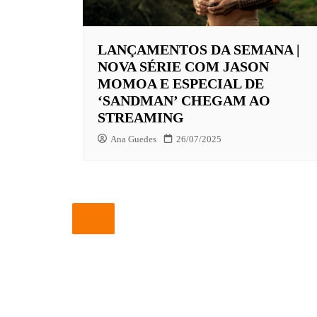
EUROPA
LANÇAMENTOS DA SEMANA |
FOX | F
NOVA SÉRIE COM JASON
GLOBOP
MOMOA E ESPECIAL DE
‘SANDMAN’ CHEGAM AO
HBO | 
STREAMING
INFANT
Ana Guedes
26/07/2025
NBC
NETFLI
OUTROS
PARAMO
PEACOC
PRIME 