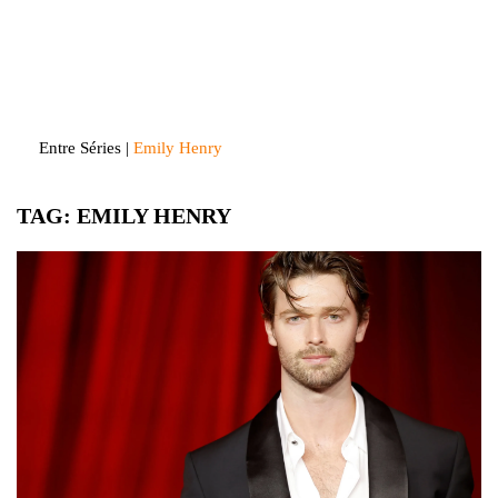
Skip
to
Entre Séries
Entretenha-se!
content
Entre Séries
|
Emily Henry
TAG:
EMILY HENRY