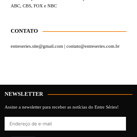
ABC, CBS, FOX e NBC
CONTATO
entreseries.site@gmail.com | contato@entreseries.com.br
NEWSLETTER
Assine a newsletter para receber as notícias do Entre Séries!
Endereço
de
e-