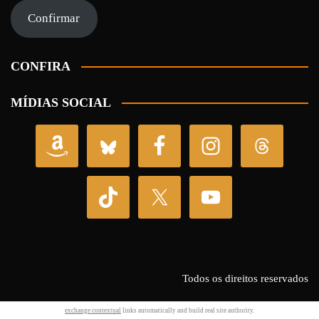
mail
Confirmar
CONFIRA
MÍDIAS SOCIAL
Todos os direitos reservados
exchange contextual
links automatically and build real site authority.