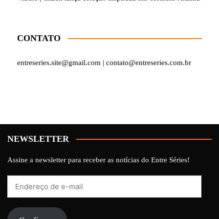
CONTATO
entreseries.site@gmail.com | contato@entreseries.com.br
NEWSLETTER
Assine a newsletter para receber as notícias do Entre Séries!
Endereço
de
e-
mail