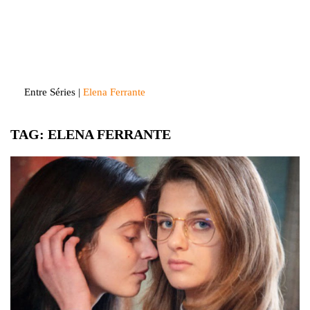
Skip
to
Entre Séries
Entretenha-se!
content
Entre Séries
|
Elena Ferrante
TAG:
ELENA FERRANTE