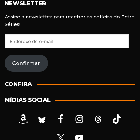
NEWSLETTER
Assine a newsletter para receber as notícias do Entre
Séries!
E
n
d
e
Confirmar
r
e
ç
CONFIRA
o
d
MÍDIAS SOCIAL
e
e
-
m
a