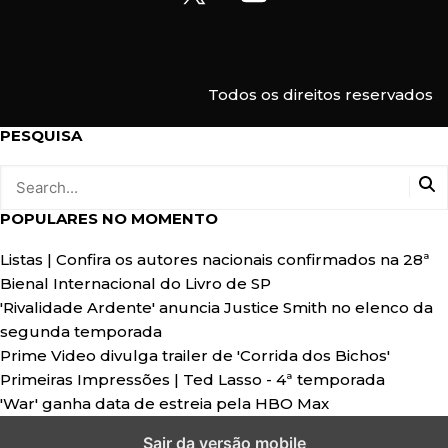
i
l
Todos os direitos reservados
PESQUISA
POPULARES NO MOMENTO
Listas | Confira os autores nacionais confirmados na 28ª
Bienal Internacional do Livro de SP
'Rivalidade Ardente' anuncia Justice Smith no elenco da
segunda temporada
Prime Video divulga trailer de 'Corrida dos Bichos'
Primeiras Impressões | Ted Lasso - 4ª temporada
'War' ganha data de estreia pela HBO Max
Start growing your traffic with our
automated ad
Sair da versão mobile