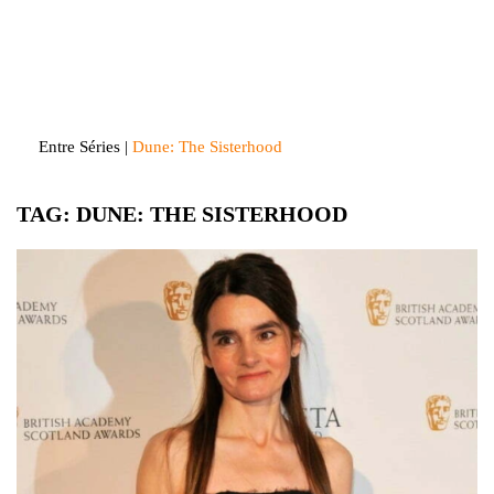
Skip
to
Entre Séries
Entretenha-se!
content
Entre Séries
|
Dune: The Sisterhood
TAG:
DUNE: THE SISTERHOOD