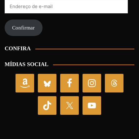
Endereço
de
e-
mail
Confirmar
CONFIRA
MÍDIAS SOCIAL