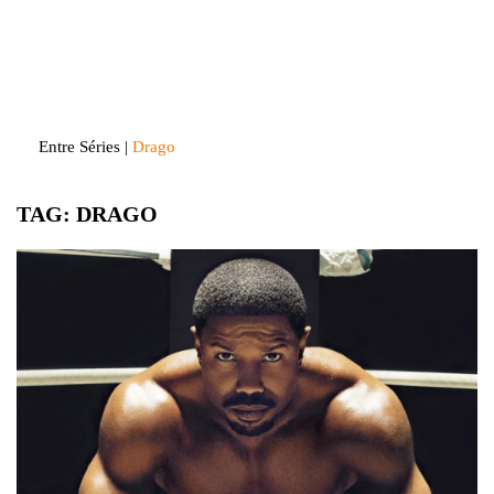
Skip
to
Entre Séries
Entretenha-se!
content
Entre Séries
|
Drago
TAG:
DRAGO