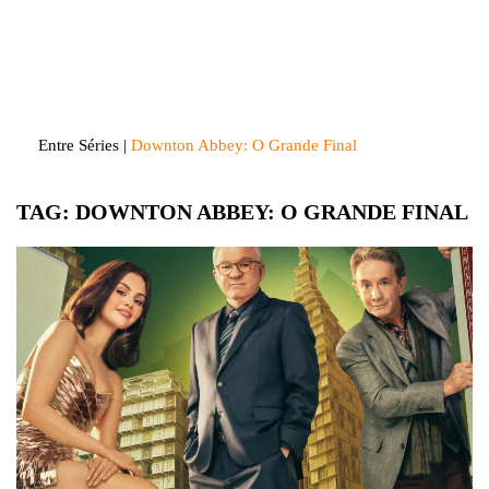
Skip
to
Entre Séries
Entretenha-se!
content
Entre Séries
|
Downton Abbey: O Grande Final
TAG:
DOWNTON ABBEY: O GRANDE FINAL