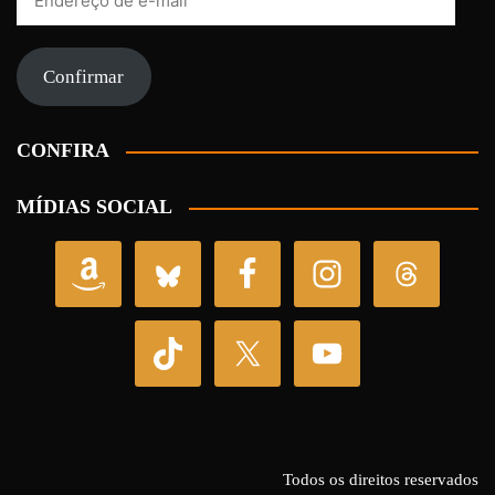
de
e-
mail
Confirmar
CONFIRA
MÍDIAS SOCIAL
Todos os direitos reservados