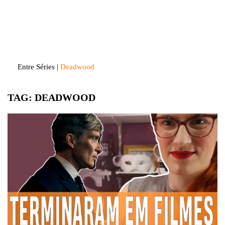
Skip
to
Entre Séries
Entretenha-se!
content
Entre Séries
|
Deadwood
TAG:
DEADWOOD