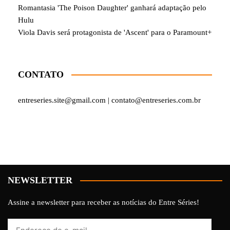
Romantasia 'The Poison Daughter' ganhará adaptação pelo
Hulu
Viola Davis será protagonista de 'Ascent' para o Paramount+
CONTATO
entreseries.site@gmail.com | contato@entreseries.com.br
NEWSLETTER
Assine a newsletter para receber as notícias do Entre Séries!
Endereço