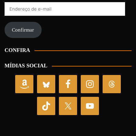
Endereço
de
e-
mail
Confirmar
CONFIRA
MÍDIAS SOCIAL