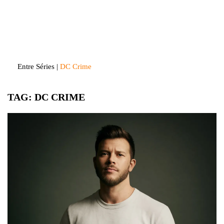
Skip
to
Entre Séries
Entretenha-se!
content
Entre Séries
|
DC Crime
TAG:
DC CRIME