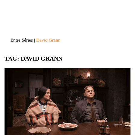
Skip
to
Entre Séries
Entretenha-se!
content
Entre Séries
|
David Grann
TAG:
DAVID GRANN