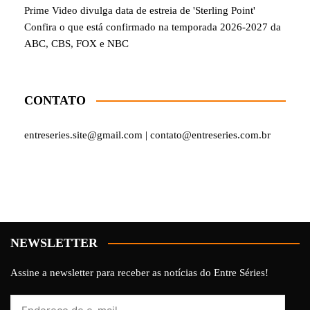
Prime Video divulga data de estreia de 'Sterling Point'
Confira o que está confirmado na temporada 2026-2027 da
ABC, CBS, FOX e NBC
CONTATO
entreseries.site@gmail.com | contato@entreseries.com.br
NEWSLETTER
Assine a newsletter para receber as notícias do Entre Séries!
Endereço