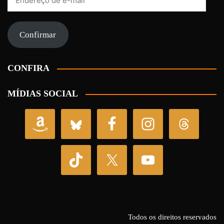
de
e-
mail
Confirmar
CONFIRA
MÍDIAS SOCIAL
Todos os direitos reservados