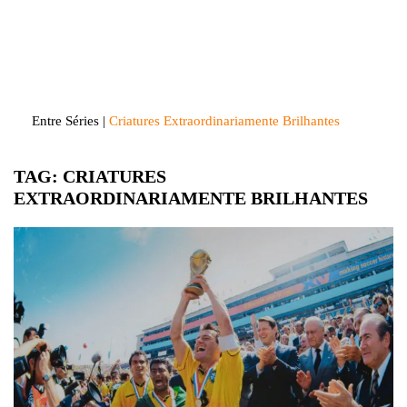
Skip
to
Entre Séries
Entretenha-se!
content
Entre Séries
|
Criatures Extraordinariamente Brilhantes
TAG:
CRIATURES
EXTRAORDINARIAMENTE BRILHANTES