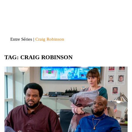
Skip
to
Entre Séries
Entretenha-se!
content
Entre Séries
|
Craig Robinson
TAG:
CRAIG ROBINSON