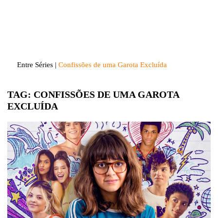
Skip
to
Entre Séries
Entretenha-se!
content
Entre Séries
|
Confissões de uma Garota Excluída
TAG:
CONFISSÕES DE UMA GAROTA
EXCLUÍDA