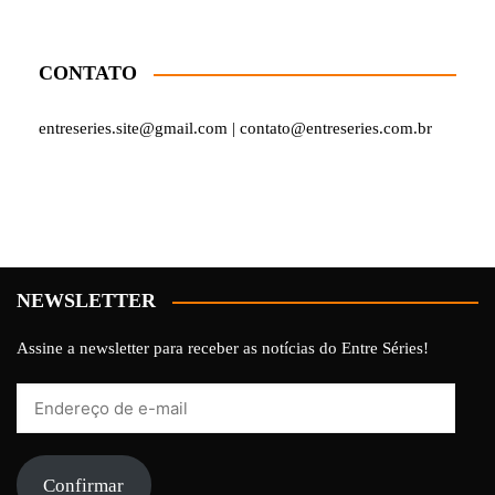
CONTATO
entreseries.site@gmail.com | contato@entreseries.com.br
NEWSLETTER
Assine a newsletter para receber as notícias do Entre Séries!
Endereço
de
e-
mail
Confirmar