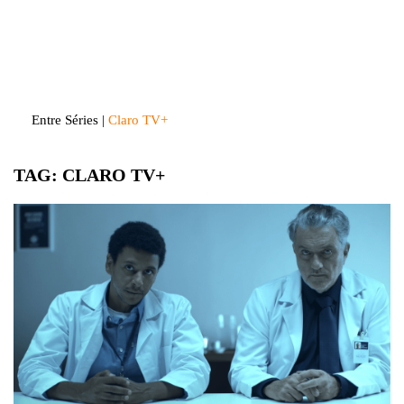
Skip
to
Entre Séries
Entretenha-se!
content
Entre Séries
|
Claro TV+
TAG:
CLARO TV+