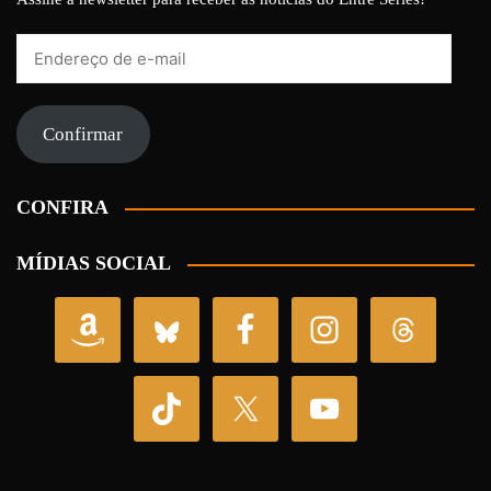
Endereço
de
e-
mail
Confirmar
CONFIRA
MÍDIAS SOCIAL