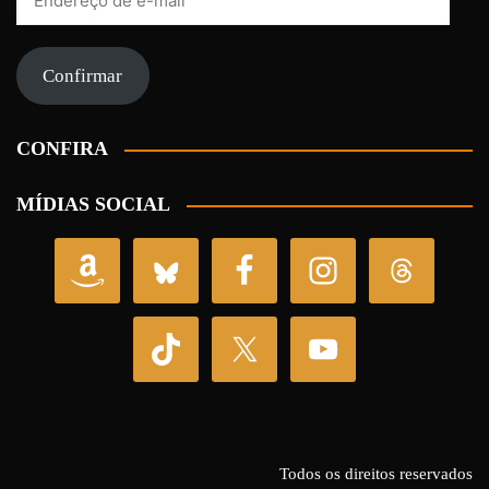
de
e-
mail
Confirmar
CONFIRA
MÍDIAS SOCIAL
Todos os direitos reservados