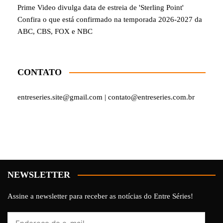
Prime Video divulga data de estreia de 'Sterling Point'
Confira o que está confirmado na temporada 2026-2027 da
ABC, CBS, FOX e NBC
CONTATO
entreseries.site@gmail.com | contato@entreseries.com.br
NEWSLETTER
Assine a newsletter para receber as notícias do Entre Séries!
Endereço