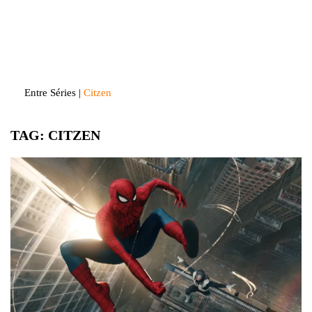
Skip
to
Entre Séries
Entretenha-se!
content
Entre Séries
|
Citzen
TAG:
CITZEN