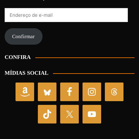
Endereço
de
e-
mail
Confirmar
CONFIRA
MÍDIAS SOCIAL