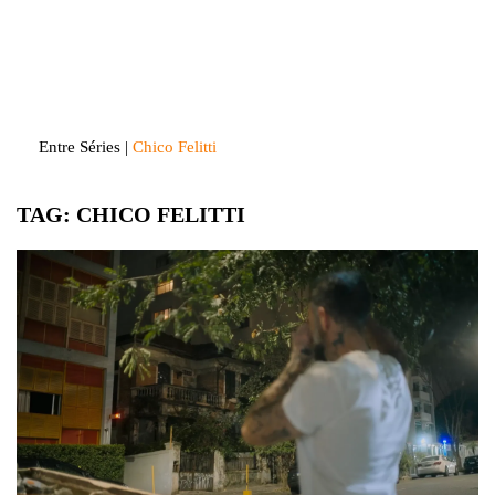
Skip
to
Entre Séries
Entretenha-se!
content
Entre Séries
|
Chico Felitti
TAG:
CHICO FELITTI