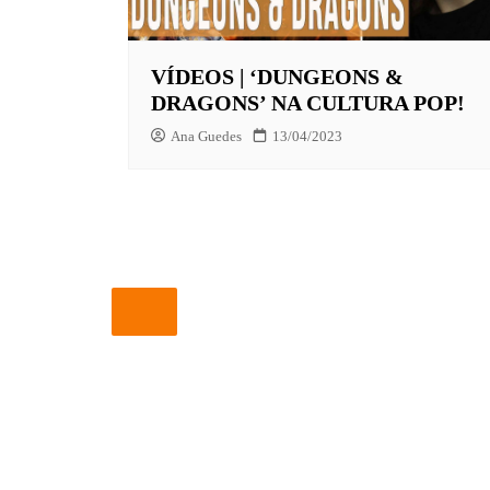
EUROPA
VÍDEOS | ‘DUNGEONS &
FOX | F
DRAGONS’ NA CULTURA POP!
GLOBOP
Ana Guedes
13/04/2023
HBO | 
INFANT
NBC
NETFLI
OUTROS
PARAMO
PEACOC
PRIME 