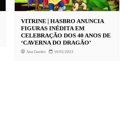
VITRINE | HASBRO ANUNCIA
X
FIGURAS INÉDITA EM
LAY
CELEBRAÇÃO DOS 40 ANOS DE
‘CAVERNA DO DRAGÃO’
HBO MAX
Ana Guedes
16/02/2023
O-JUVENIL
X
UNT+
K
VIDEO