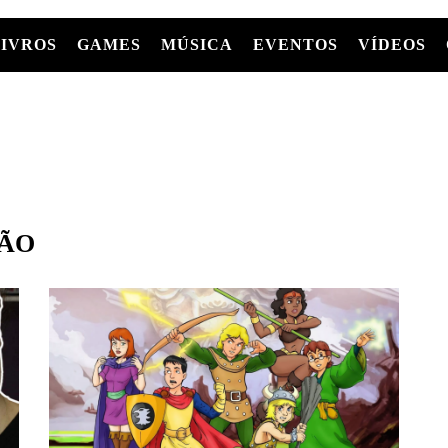
LIVROS
GAMES
MÚSICA
EVENTOS
VÍDEOS
LIVROS
FILMES
MÚSICA
SHOWS
Entre Séries
GRAPHIC NOVELS/HQS
APPLE TV
SÉRIES
MANGÁ
GLOBOPLAY
MC+
HBO MAX
AS
GÃO
NETFLIX
TV
PARAMOUNT+
PRIME VIDEO
+