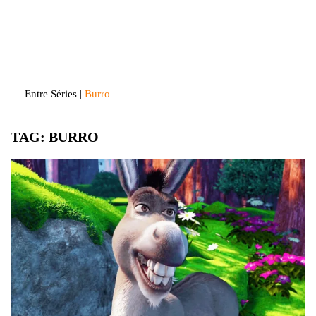
Skip
to
Entre Séries
Entretenha-se!
content
Entre Séries
|
Burro
TAG:
BURRO