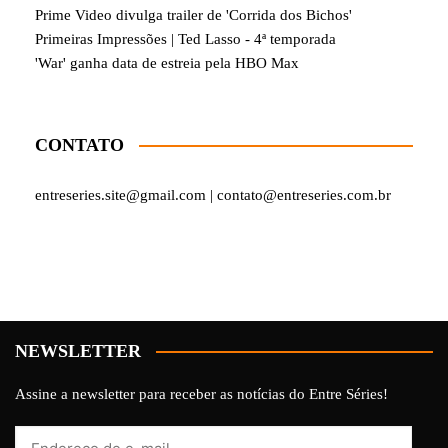
Prime Video divulga trailer de 'Corrida dos Bichos'
Primeiras Impressões | Ted Lasso - 4ª temporada
'War' ganha data de estreia pela HBO Max
CONTATO
entreseries.site@gmail.com | contato@entreseries.com.br
NEWSLETTER
Assine a newsletter para receber as notícias do Entre Séries!
Endereço