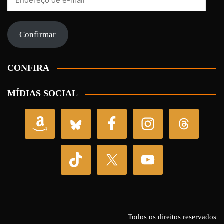
de
e-
mail
Confirmar
CONFIRA
MÍDIAS SOCIAL
Todos os direitos reservados