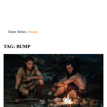
Skip
to
Entre Séries
Entretenha-se!
content
Entre Séries
|
Bump
TAG:
BUMP