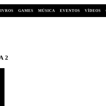
LIVROS
GAMES
MÚSICA
EVENTOS
VÍDEOS
LIVROS
FILMES
MÚSICA
SHOWS
Entre Séries
GRAPHIC NOVELS/HQS
APPLE TV
SÉRIES
MANGÁ
GLOBOPLAY
MC+
HBO MAX
AS
A 2
NETFLIX
TV
PARAMOUNT+
PRIME VIDEO
+