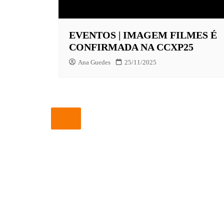
EUROPA
EVENTOS | IMAGEM FILMES É
FOX | F
CONFIRMADA NA CCXP25
GLOBOP
Ana Guedes
25/11/2025
HBO | 
INFANT
NBC
NETFLI
OUTROS
PARAMO
PEACOC
PRIME 