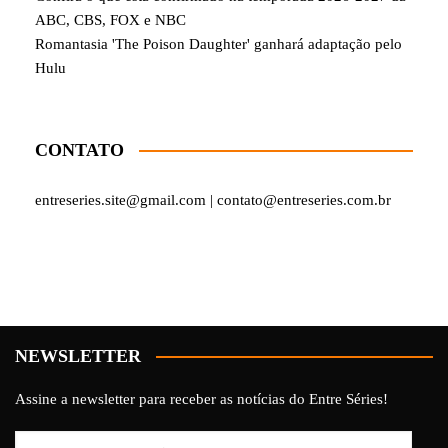
ABC, CBS, FOX e NBC
Romantasia 'The Poison Daughter' ganhará adaptação pelo
Hulu
CONTATO
entreseries.site@gmail.com | contato@entreseries.com.br
NEWSLETTER
Assine a newsletter para receber as notícias do Entre Séries!
Endereço