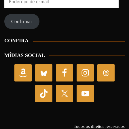
de
e-
mail
Confirmar
CONFIRA
MÍDIAS SOCIAL
Todos os direitos reservados