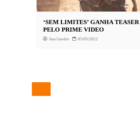
EUROPA
‘SEM LIMITES’ GANHA TEASER
FOX | F
PELO PRIME VIDEO
GLOBOP
Ana Guedes
05/05/2022
HBO | 
INFANT
NBC
NETFLI
OUTROS
PARAMO
PEACOC
PRIME 