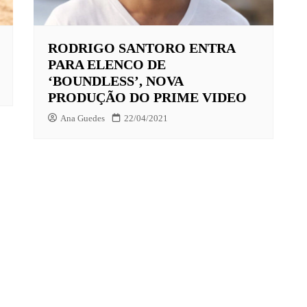
RODRIGO SANTORO ENTRA
X
PARA ELENCO DE
LAY
‘BOUNDLESS’, NOVA
PRODUÇÃO DO PRIME VIDEO
HBO MAX
Ana Guedes
22/04/2021
O-JUVENIL
X
UNT+
K
VIDEO