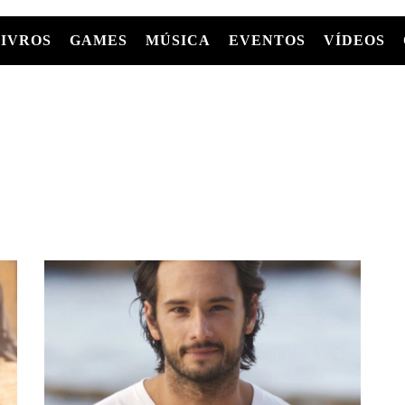
LIVROS
GAMES
MÚSICA
EVENTOS
VÍDEOS
LIVROS
FILMES
MÚSICA
SHOWS
Entre Séries
GRAPHIC NOVELS/HQS
APPLE TV
SÉRIES
MANGÁ
GLOBOPLAY
MC+
HBO MAX
AS
NETFLIX
TV
PARAMOUNT+
PRIME VIDEO
+