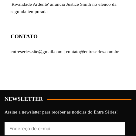
'Rivalidade Ardente' anuncia Justice Smith no elenco da
segunda temporada
CONTATO
entreseries.site@gmail.com | contato@entreseries.com.br
NEWSLETTER
Assine a newsletter para receber as notícias do Entre Séries!
Endereço
de