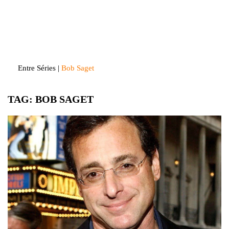
Skip
to
Entre Séries
Entretenha-se!
content
Entre Séries
|
Bob Saget
TAG:
BOB SAGET