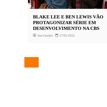
EUROPA
BLAKE LEE E BEN LEWIS VÃO
FOX | F
PROTAGONIZAR SÉRIE EM
GLOBOP
DESENVOLVIMENTO NA CBS
HBO | 
Ana Guedes
27/01/2022
INFANT
NBC
NETFLI
OUTROS
PARAMO
PEACOC
PRIME 