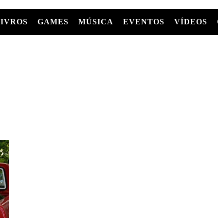
LIVROS
GAMES
MÚSICA
EVENTOS
VÍDEOS
LIVROS
FILMES
MÚSICA
SHOWS
Entre Séries
GRAPHIC NOVELS/HQS
APPLE TV
SÉRIES
MANGÁ
GLOBOPLAY
MC+
HBO MAX
AS
NETFLIX
TV
PARAMOUNT+
PRIME VIDEO
+