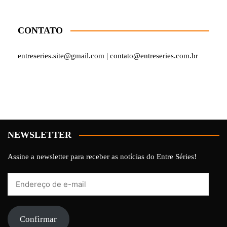
CONTATO
entreseries.site@gmail.com | contato@entreseries.com.br
NEWSLETTER
Assine a newsletter para receber as notícias do Entre Séries!
Endereço
de
e-
mail
Confirmar