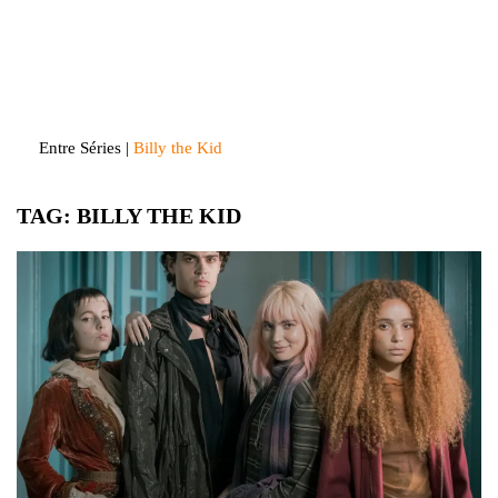
Skip
to
Entre Séries
Entretenha-se!
content
Entre Séries
|
Billy the Kid
TAG:
BILLY THE KID