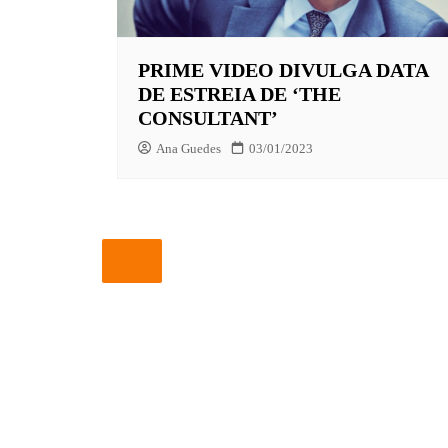
EUROPA
PRIME VIDEO DIVULGA DATA
FOX | F
DE ESTREIA DE ‘THE
GLOBOP
CONSULTANT’
HBO | 
Ana Guedes
03/01/2023
INFANT
NBC
NETFLI
OUTROS
PARAMO
PEACOC
PRIME 