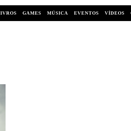
LIVROS
GAMES
MÚSICA
EVENTOS
VÍDEOS
LIVROS
FILMES
MÚSICA
SHOWS
Entre Séries
GRAPHIC NOVELS/HQS
APPLE TV
SÉRIES
MANGÁ
GLOBOPLAY
MC+
HBO MAX
AS
NETFLIX
TV
PARAMOUNT+
PRIME VIDEO
+