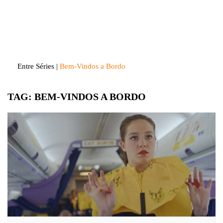
Skip
to
Entre Séries
Entretenha-se!
content
Entre Séries
|
Bem-Vindos a Bordo
TAG:
BEM-VINDOS A BORDO