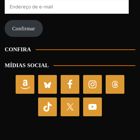
Endereço
de
e-
mail
Confirmar
CONFIRA
MÍDIAS SOCIAL