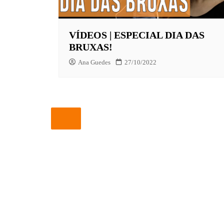
EUROPA
VÍDEOS | ESPECIAL DIA DAS
FOX | F
BRUXAS!
GLOBOP
Ana Guedes
27/10/2022
HBO | 
INFANT
NBC
NETFLI
OUTROS
PARAMO
PEACOC
PRIME 