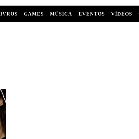
LIVROS
GAMES
MÚSICA
EVENTOS
VÍDEOS
LIVROS
FILMES
MÚSICA
SHOWS
Entre Séries
GRAPHIC NOVELS/HQS
APPLE TV
SÉRIES
MANGÁ
GLOBOPLAY
MC+
HBO MAX
AS
NETFLIX
TV
PARAMOUNT+
PRIME VIDEO
+