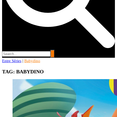
Entre Séries
Entre Séries
|
Babydino
Entretenha-se!
TAG:
BABYDINO