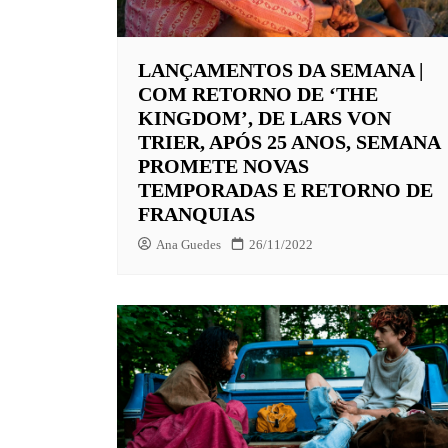
EUROPA
LANÇAMENTOS DA SEMANA |
FOX | F
COM RETORNO DE ‘THE
GLOBOP
KINGDOM’, DE LARS VON
TRIER, APÓS 25 ANOS, SEMANA
HBO | 
PROMETE NOVAS
INFANT
TEMPORADAS E RETORNO DE
FRANQUIAS
NBC
Ana Guedes
26/11/2022
NETFLI
OUTROS
PARAMO
PEACOC
PRIME 