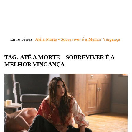
Skip
to
Entre Séries
Entretenha-se!
content
Entre Séries
|
Até a Morte - Sobreviver é a Melhor Vingança
TAG:
ATÉ A MORTE – SOBREVIVER É A
MELHOR VINGANÇA