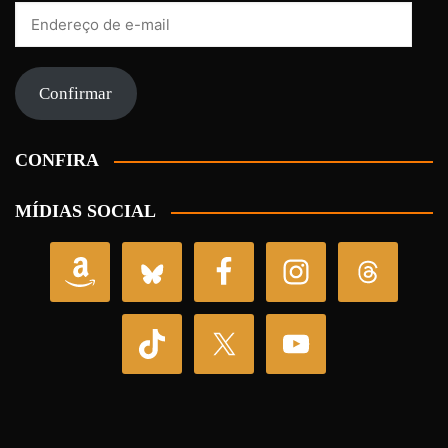
Endereço
de
e-
mail
Confirmar
CONFIRA
MÍDIAS SOCIAL