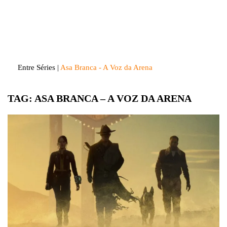
Skip
to
Entre Séries
Entretenha-se!
content
Entre Séries
|
Asa Branca - A Voz da Arena
TAG:
ASA BRANCA – A VOZ DA ARENA