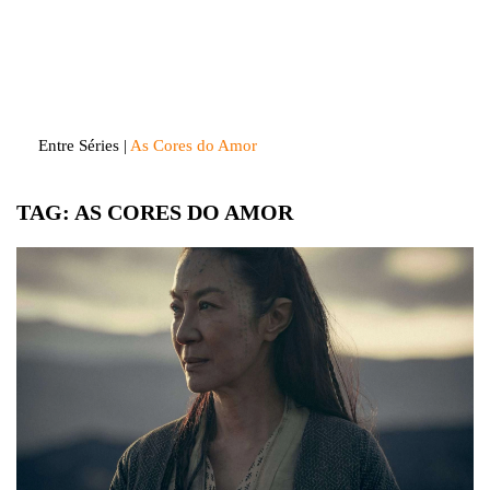
Skip
to
Entre Séries
Entretenha-se!
content
Entre Séries
|
As Cores do Amor
TAG:
AS CORES DO AMOR