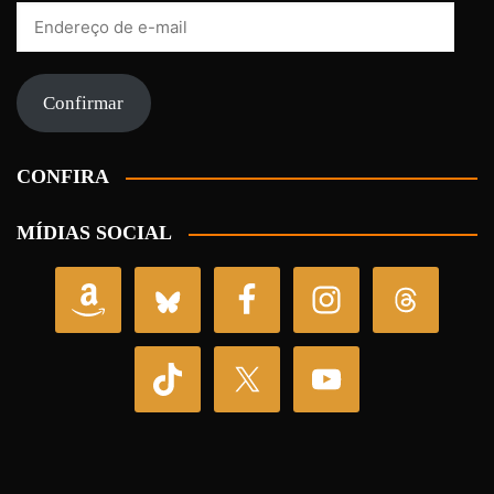
Endereço
de
e-
mail
Confirmar
CONFIRA
MÍDIAS SOCIAL