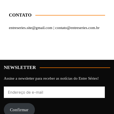
CONTATO
entreseries.site@gmail.com | contato@entreseries.com.br
NEWSLETTER
Assine a newsletter para receber as notícias do Entre Séries!
Endereço
de
e-
mail
Confirmar