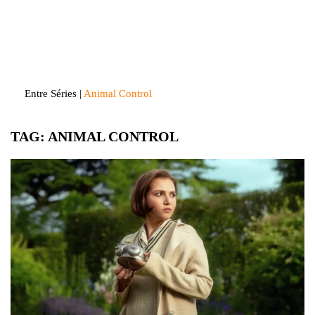
Skip
to
Entre Séries
Entretenha-se!
content
Entre Séries
|
Animal Control
TAG:
ANIMAL CONTROL