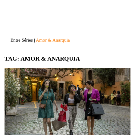
Skip
to
Entre Séries
Entretenha-se!
content
Entre Séries
|
Amor & Anarquia
TAG:
AMOR & ANARQUIA