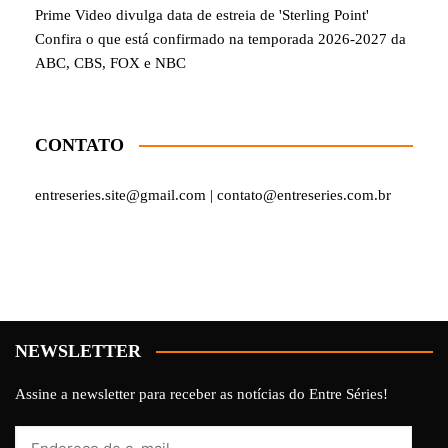
Prime Video divulga data de estreia de 'Sterling Point'
Confira o que está confirmado na temporada 2026-2027 da
ABC, CBS, FOX e NBC
CONTATO
entreseries.site@gmail.com | contato@entreseries.com.br
NEWSLETTER
Assine a newsletter para receber as notícias do Entre Séries!
Endereço