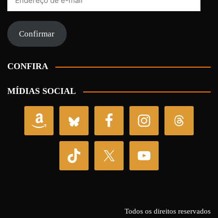
de
e-
mail
Confirmar
CONFIRA
MÍDIAS SOCIAL
Todos os direitos reservados