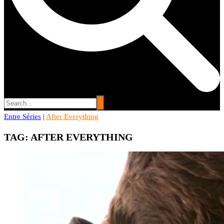
Entre Séries
Entre Séries
|
After Everything
Entretenha-se!
TAG:
AFTER EVERYTHING