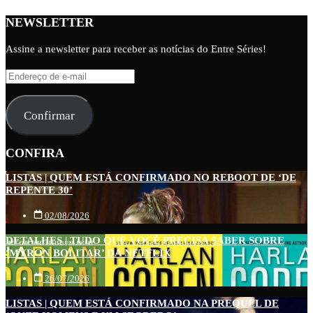
NEWSLETTER
Assine a newsletter para receber as notícias do Entre Séries!
Endereço
de
e-
Confirmar
mail
CONFIRA
LISTAS | QUEM ESTÁ CONFIRMADO NO REBOOT DE ‘DE
REPENTE 30’
02/08/2026
DETALHES | TUDO QUE VOCÊ PRECISA SABER SOBRE
‘MYRON BOLITAR’ DA NETFLIX
26/07/2026
LISTAS | QUEM ESTÁ CONFIRMADO NA PREQUEL DE