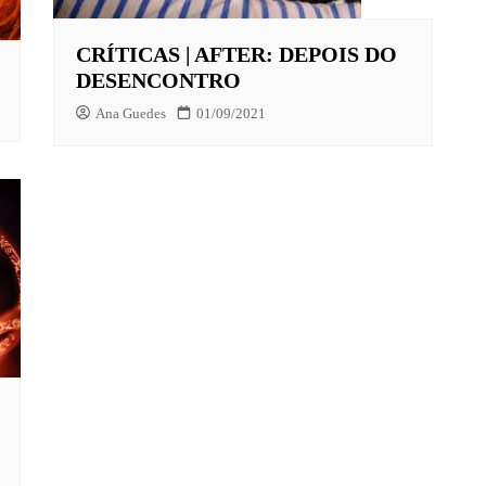
CRÍTICAS | AFTER: DEPOIS DO
X
DESENCONTRO
Ana Guedes
01/09/2021
LAY
HBO MAX
O-JUVENIL
X
UNT+
K
VIDEO