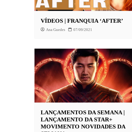
EUROPA
VÍDEOS | FRANQUIA ‘AFTER’
FOX | F
Ana Guedes
07/09/2021
GLOBOP
HBO | 
INFANT
NBC
NETFLI
OUTROS
PARAMO
PEACOC
LANÇAMENTOS DA SEMANA |
LANÇAMENTO DA STAR+
PRIME 
MOVIMENTO NOVIDADES DA