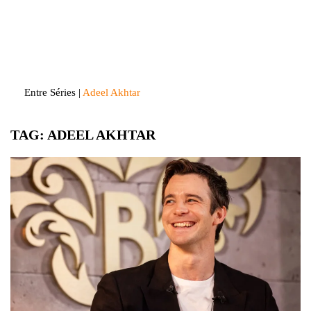
Skip
to
Entre Séries
Entretenha-se!
content
Entre Séries
|
Adeel Akhtar
TAG:
ADEEL AKHTAR